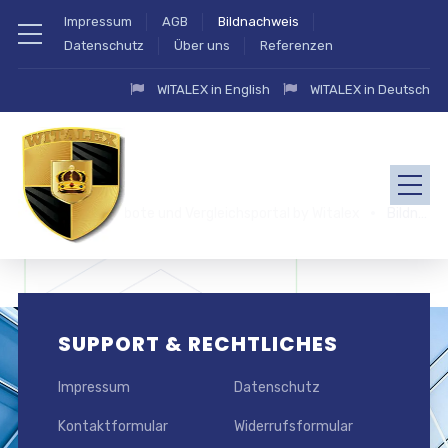
Impressum
AGB
Bildnachweis
Datenschutz
Über uns
Referenzen
WITALEX in English
WITALEX in Deutsch
zahlung.eu Angebote und Vergleichsportal by Witalex
Bildnachweis
SUPPORT & RECHTLICHES
Impressum
Datenschutz
Kontaktformular
Widerrufsformular