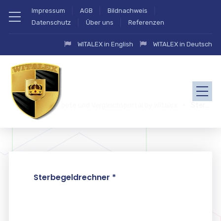
Impressum
AGB
Bildnachweis
Datenschutz
Über uns
Referenzen
WITALEX in English
WITALEX in Deutsch
zahlung.eu Angebote und Vergleichsportal by Witalex
Sterbegeldversicherung
Sterbegeldrechner *