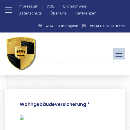
Impressum
AGB
Bildnachweis
Datenschutz
Über uns
Referenzen
WITALEX in English
WITALEX in Deutsch
zahlung.eu Angebote und Vergleichsportal by Witalex
Wohngebäudeversicherung 2
Wohngebäudeversicherung *