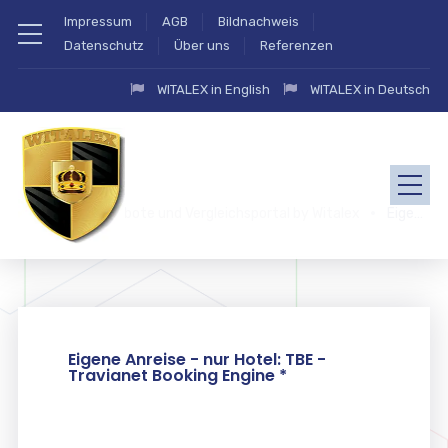
Impressum
AGB
Bildnachweis
Datenschutz
Über uns
Referenzen
WITALEX in English
WITALEX in Deutsch
zahlung.eu Angebote und Vergleichsportal by Witalex
Eigene Anreise – nur Hotel
Eigene Anreise - nur Hotel: TBE -
Travianet Booking Engine *