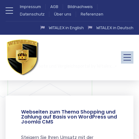
Impressum
AGB
Bildnachweis
Datenschutz
Über uns
Referenzen
WITALEX in English
WITALEX in Deutsch
zahlung.eu Angebote und Vergleichsportal by Witalex
Webseiten zum Thema Shopping und
Zahlung auf Basis von WordPress und
Joomla CMS
Steigern Sie Ihren Umsatz mit der