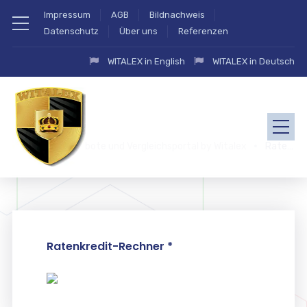
Impressum
AGB
Bildnachweis
Datenschutz
Über uns
Referenzen
WITALEX in English
WITALEX in Deutsch
zahlung.eu Angebote und Vergleichsportal by Witalex
Ratenkredite
Ratenkredit-Rechner *