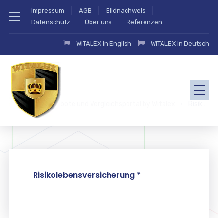
Impressum
AGB
Bildnachweis
Datenschutz
Über uns
Referenzen
WITALEX in English
WITALEX in Deutsch
zahlung.eu Angebote und Vergleichsportal by Witalex
Risikolebensversicherung
Risikolebensversicherung *