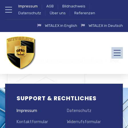
Impressum
AGB
Bildnachweis
Datenschutz
Über uns
Referenzen
WITALEX in English
WITALEX in Deutsch
zahlung.eu Angebote und Vergleichsportal by Witalex
Impressum
SUPPORT & RECHTLICHES
Impressum
Datenschutz
Kontaktformular
Widerrufsformular