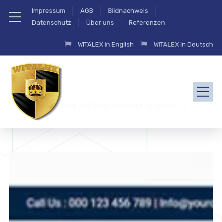
Impressum
AGB
Bildnachweis
Datenschutz
Über uns
Referenzen
WITALEX in English
WITALEX in Deutsch
zahlung.eu Angebote und Vergleichsportal by Witalex