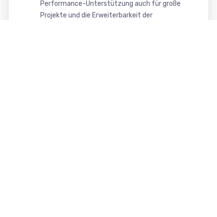
Performance-Unterstützung auch für große
Projekte und die Erweiterbarkeit der
Funktionalität mit Komponenten, Module und
Plugins (Joomla) bzw. Plugins (WordPress).
Das in unserem Webdesign verwendbare CMS
Joomla und WordPress bieten somit eine
moderne, sichere und komfortable Oberfläche
zur Pflege und Verwaltung Ihrer Website.
Das erhalten Sie von uns
Ihre Vorteile