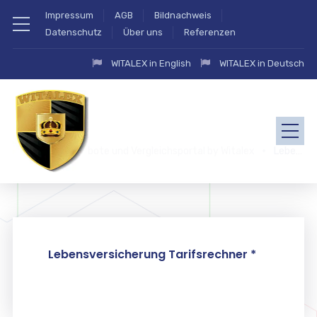
Impressum
AGB
Bildnachweis
Datenschutz
Über uns
Referenzen
WITALEX in English
WITALEX in Deutsch
zahlung.eu Angebote und Vergleichsportal by Witalex
Lebensversicherung
Lebensversicherung Tarifsrechner *