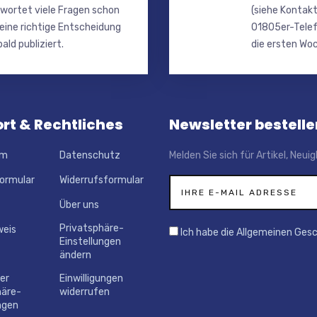
wortet viele Fragen schon
(siehe Kontakt
 eine richtige Entscheidung
01805er-Telef
ald publiziert.
die ersten Woc
rt & Rechtliches
Newsletter bestelle
um
Datenschutz
Melden Sie sich für Artikel, Neu
ormular
Widerrufsformular
Über uns
Privatsphäre-
weis
Ich habe die Allgemeinen Ges
Einstellungen
ändern
der
Einwilligungen
häre-
widerrufen
ngen