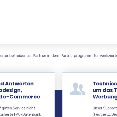
itenbetreiber als Partner in dem Partnerprogramm für verifiziert
nd Antworten
Technisc
bdesign,
um das 
nd e-Commerce
Werbung
f guten Service nicht
Unser Support
taillierte FAQ-Datenbank
(Festnetz, De