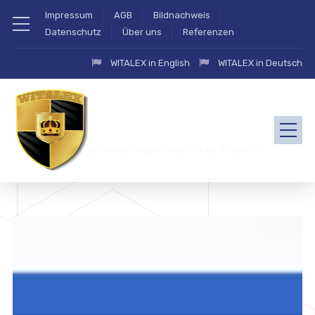
Impressum
AGB
Bildnachweis
Datenschutz
Über uns
Referenzen
WITALEX in English
WITALEX in Deutsch
zahlung.eu Angebote und Vergleichsportal by Witalex