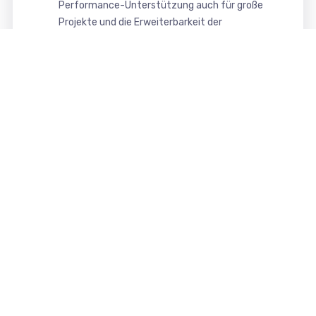
Performance-Unterstützung auch für große
Projekte und die Erweiterbarkeit der
Funktionalität mit Komponenten, Module und
Plugins (Joomla) bzw. Plugins (WordPress).
Das in unserem Webdesign verwendbare CMS
Joomla und WordPress bieten somit eine
moderne, sichere und komfortable Oberfläche
zur Pflege und Verwaltung Ihrer Website.
Das erhalten Sie von uns
Ihre Vorteile