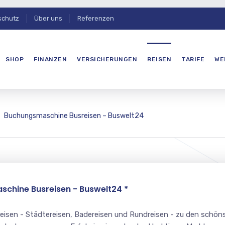
schutz
Über uns
Referenzen
SHOP
FINANZEN
VERSICHERUNGEN
REISEN
TARIFE
WE
Buchungsmaschine Busreisen – Buswelt24
schine Busreisen - Buswelt24 *
reisen - Städtereisen, Badereisen und Rundreisen - zu den schön