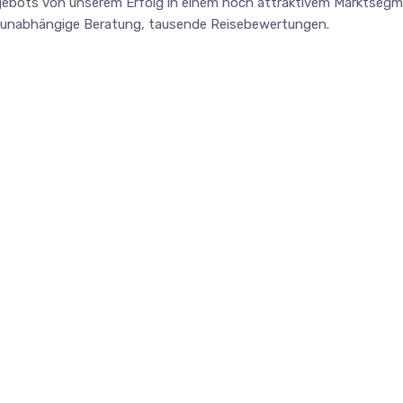
angebots von unserem Erfolg in einem hoch attraktivem Marktsegme
terunabhängige Beratung, tausende Reisebewertungen.