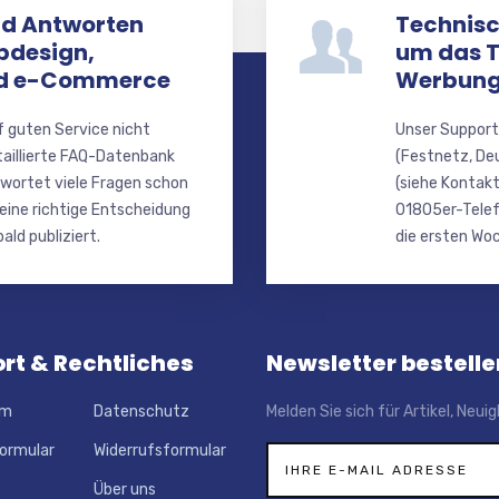
nd Antworten
Technisc
bdesign,
um das 
nd e-Commerce
Werbung
f guten Service nicht
Unser Support
taillierte FAQ-Datenbank
(Festnetz, De
wortet viele Fragen schon
(siehe Kontakt
 eine richtige Entscheidung
01805er-Telef
ald publiziert.
die ersten Woc
rt & Rechtliches
Newsletter bestelle
um
Datenschutz
Melden Sie sich für Artikel, Neu
ormular
Widerrufsformular
Über uns