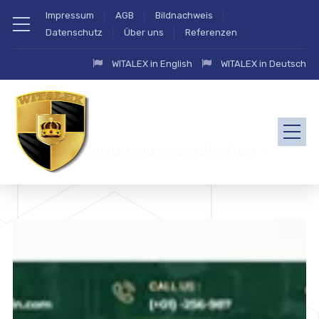
Impressum
AGB
Bildnachweis
Datenschutz
Über uns
Referenzen
WITALEX in English
WITALEX in Deutsch
zahlung.eu Angebote und Vergleichsportal by Witalex