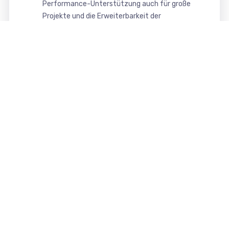
Performance-Unterstützung auch für große
Projekte und die Erweiterbarkeit der
Funktionalität mit Komponenten, Module und
Plugins (Joomla) bzw. Plugins (WordPress).
Das in unserem Webdesign verwendbare CMS
Joomla und WordPress bieten somit eine
moderne, sichere und komfortable Oberfläche
zur Pflege und Verwaltung Ihrer Website.
Das erhalten Sie von uns
Ihre Vorteile