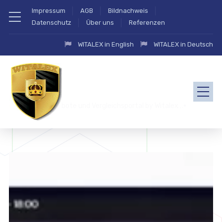
Impressum
AGB
Bildnachweis
Datenschutz
Über uns
Referenzen
WITALEX in English
WITALEX in Deutsch
zahlung.eu Angebote und Vergleichsportal by Witalex