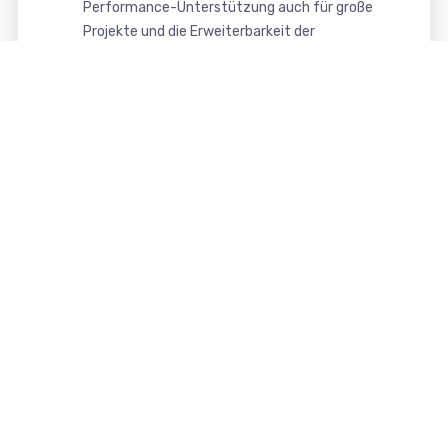
Performance-Unterstützung auch für große
Projekte und die Erweiterbarkeit der
Funktionalität mit Komponenten, Module und
Plugins (Joomla) bzw. Plugins (WordPress).
Das in unserem Webdesign verwendbare CMS
Joomla und WordPress bieten somit eine
moderne, sichere und komfortable Oberfläche
zur Pflege und Verwaltung Ihrer Website.
Das erhalten Sie von uns
Ihre Vorteile