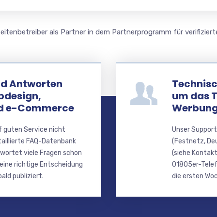
itenbetreiber als Partner in dem Partnerprogramm für verifiziert
nd Antworten
Technisc
bdesign,
um das 
nd e-Commerce
Werbung
f guten Service nicht
Unser Support
taillierte FAQ-Datenbank
(Festnetz, De
wortet viele Fragen schon
(siehe Kontakt
 eine richtige Entscheidung
01805er-Telef
ald publiziert.
die ersten Woc