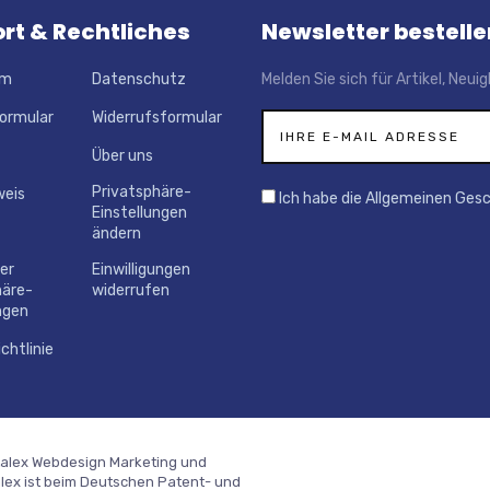
rt & Rechtliches
Newsletter bestelle
um
Datenschutz
Melden Sie sich für Artikel, Neu
ormular
Widerrufsformular
Über uns
Privatsphäre-
weis
Ich habe die Allgemeinen Ges
Einstellungen
ändern
der
Einwilligungen
häre-
widerrufen
ngen
chtlinie
talex Webdesign Marketing und
alex ist beim Deutschen Patent- und