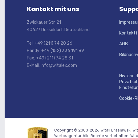
Kontakt mit uns
Suppo
Zwickauer Str. 21
Impress
40627 Düsseldorf, Deutschland
Kontaktf
Tel. +49 (211) 74 28 26
AGB
Handy: +49 (152) 336 191 89
Bildnach
Fax. +49 (211) 74 28 31
E-Mail: info@witalex.com
Historie 
Privatsp
Einstellu
Cookie-Ri
Copyright © 2000-2026 Witali Braslawski
Wi
Werbeagentur
Alle Rechte vorbehalten. Wit