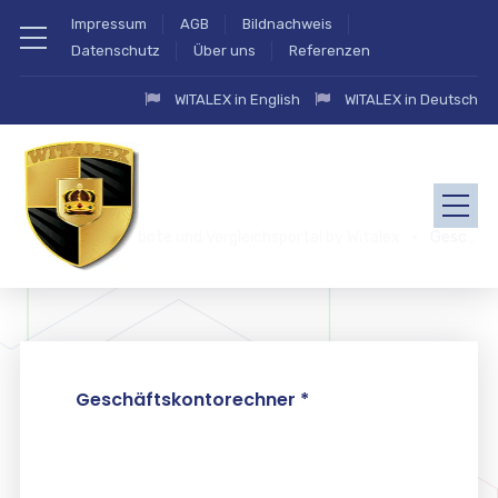
Impressum
AGB
Bildnachweis
Datenschutz
Über uns
Referenzen
WITALEX in English
WITALEX in Deutsch
zahlung.eu Angebote und Vergleichsportal by Witalex
Geschäftskonto
Geschäftskontorechner *