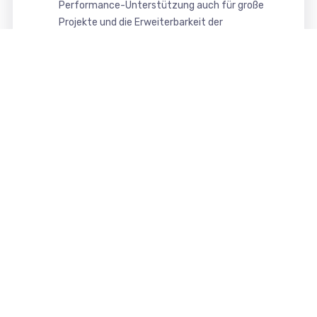
Performance-Unterstützung auch für große
Projekte und die Erweiterbarkeit der
Funktionalität mit Komponenten, Module und
Plugins (Joomla) bzw. Plugins (WordPress).
Das in unserem Webdesign verwendbare CMS
Joomla und WordPress bieten somit eine
moderne, sichere und komfortable Oberfläche
zur Pflege und Verwaltung Ihrer Website.
Das erhalten Sie von uns
Ihre Vorteile