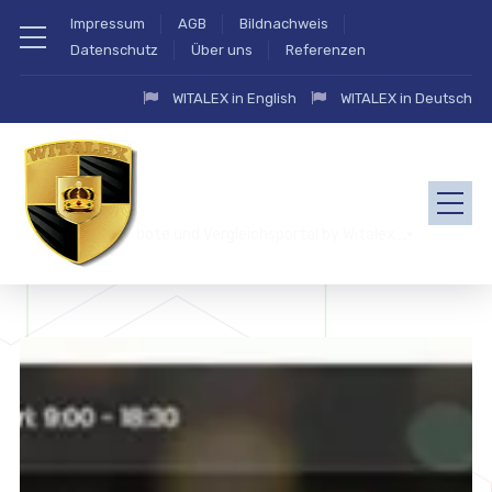
Impressum
AGB
Bildnachweis
Datenschutz
Über uns
Referenzen
WITALEX in English
WITALEX in Deutsch
zahlung.eu Angebote und Vergleichsportal by Witalex