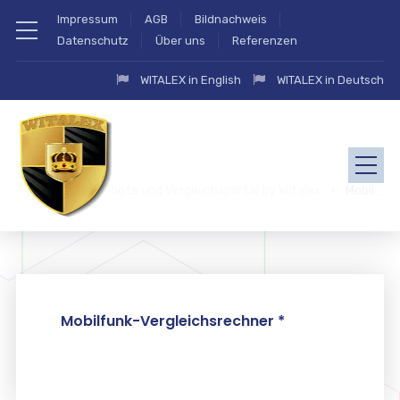
Impressum
AGB
Bildnachweis
Datenschutz
Über uns
Referenzen
WITALEX in English
WITALEX in Deutsch
zahlung.eu Angebote und Vergleichsportal by Witalex
Mobilfunk
Mobilfunk-Vergleichsrechner *