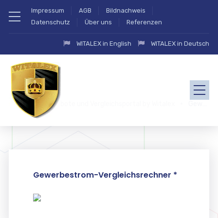
Impressum
AGB
Bildnachweis
Datenschutz
Über uns
Referenzen
WITALEX in English
WITALEX in Deutsch
zahlung.eu Angebote und Vergleichsportal by Witalex
Gewerbestrom
Gewerbestrom-Vergleichsrechner *