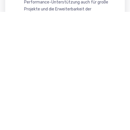
Performance-Unterstützung auch für große
Projekte und die Erweiterbarkeit der
Funktionalität mit Komponenten, Module und
Plugins (Joomla) bzw. Plugins (WordPress).
Das in unserem Webdesign verwendbare CMS
Joomla und WordPress bieten somit eine
moderne, sichere und komfortable Oberfläche
zur Pflege und Verwaltung Ihrer Website.
Das erhalten Sie von uns
Ihre Vorteile