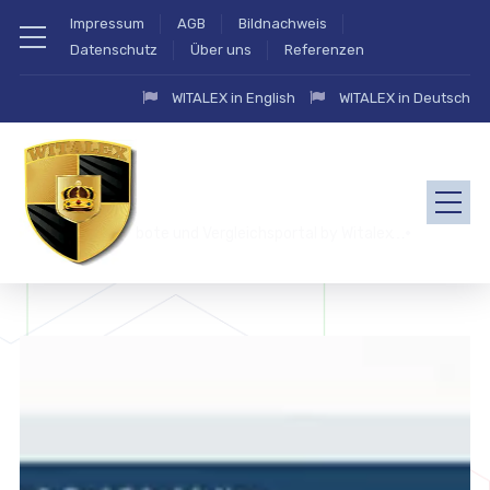
Impressum
AGB
Bildnachweis
Datenschutz
Über uns
Referenzen
WITALEX in English
WITALEX in Deutsch
zahlung.eu Angebote und Vergleichsportal by Witalex