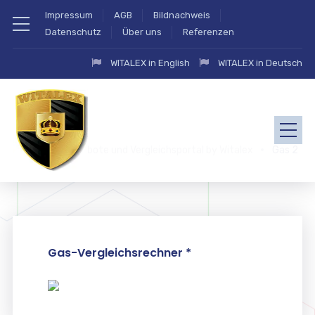
Impressum
AGB
Bildnachweis
Datenschutz
Über uns
Referenzen
WITALEX in English
WITALEX in Deutsch
zahlung.eu Angebote und Vergleichsportal by Witalex
Gas 2
Gas-Vergleichsrechner *