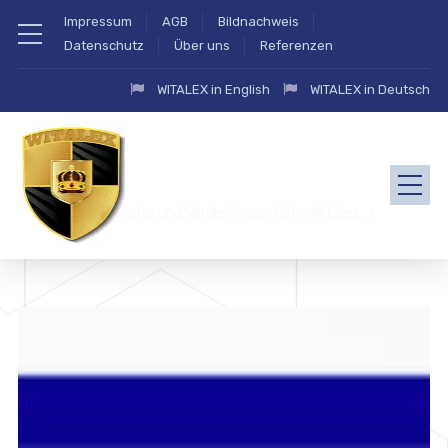
Impressum
AGB
Bildnachweis
Datenschutz
Über uns
Referenzen
WITALEX in English
WITALEX in Deutsch
zahlung.eu Angebote und Vergleichsportal by Witalex