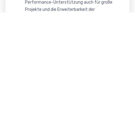
Performance-Unterstützung auch für große
Projekte und die Erweiterbarkeit der
Funktionalität mit Komponenten, Module und
Plugins (Joomla) bzw. Plugins (WordPress).
Das in unserem Webdesign verwendbare CMS
Joomla und WordPress bieten somit eine
moderne, sichere und komfortable Oberfläche
zur Pflege und Verwaltung Ihrer Website.
Das erhalten Sie von uns
Ihre Vorteile