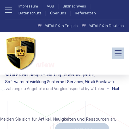
Impressum
AGB
Bildnachweis
Datenschutz
Über uns
Referenzen
WITALEX in English
WITALEX in Deutsch
Form Preview
WITALEX Webdesign Marketing- & Werbeagentur,
Softwareentwicklung & Internet Services, Witali Braslawski
zahlung.eu Angebote und Vergleichsportal by Witalex
MailChimp for WordPress: Form Preview
Melden Sie sich für Artikel, Neuigkeiten und Ressourcen an.