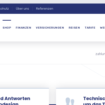
schutz
Über uns
Referenzen
SHOP
FINANZEN
VERSICHERUNGEN
REISEN
TARIFE
WE
zahlun
nd Antworten
Technisc
bdesign,
um das 