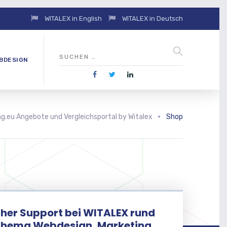
WITALEX in English
WITALEX in Deutsch
BDESIGN
g.eu Angebote und Vergleichsportal by Witalex
Shop
her Support bei WITALEX rund
Thema Webdesign, Marketing,