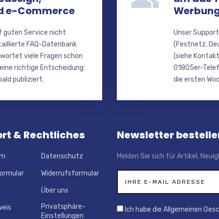
nd e-Commerce
Werbung
f guten Service nicht
Unser Support
taillierte FAQ-Datenbank
(Festnetz, De
wortet viele Fragen schon
(siehe Kontakt
 eine richtige Entscheidung
01805er-Telef
ald publiziert.
die ersten Woc
rt & Rechtliches
Newsletter bestelle
um
Datenschutz
Melden Sie sich für Artikel, Neu
ormular
Widerrufsformular
Über uns
Privatsphäre-
weis
Ich habe die Allgemeinen Ges
Einstellungen