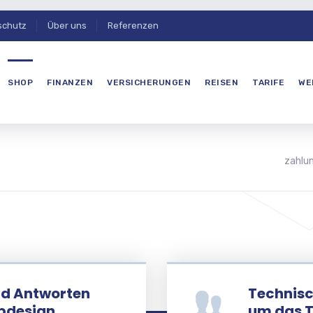
schutz
Über uns
Referenzen
SHOP
FINANZEN
VERSICHERUNGEN
REISEN
TARIFE
WE
zahlun
nd Antworten
Technisc
bdesign,
um das 