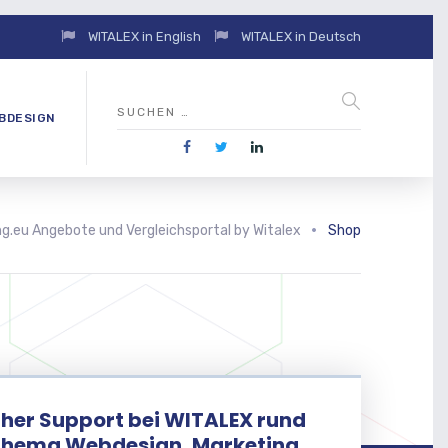
WITALEX in English
WITALEX in Deutsch
BDESIGN
g.eu Angebote und Vergleichsportal by Witalex
Shop
her Support bei WITALEX rund
Thema Webdesign, Marketing,