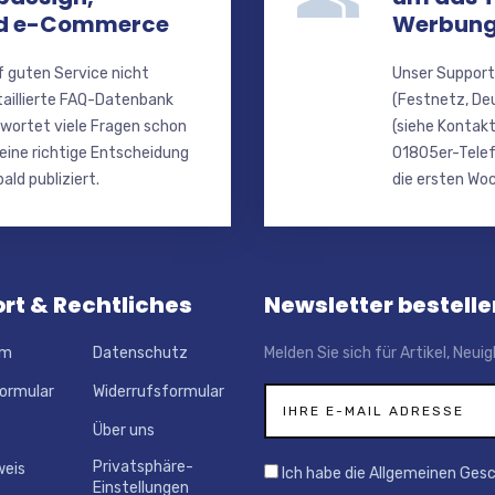
nd e-Commerce
Werbung
f guten Service nicht
Unser Support
taillierte FAQ-Datenbank
(Festnetz, De
wortet viele Fragen schon
(siehe Kontakt
 eine richtige Entscheidung
01805er-Telef
ald publiziert.
die ersten Woc
rt & Rechtliches
Newsletter bestelle
um
Datenschutz
Melden Sie sich für Artikel, Neu
ormular
Widerrufsformular
Über uns
Privatsphäre-
weis
Ich habe die Allgemeinen Ges
Einstellungen