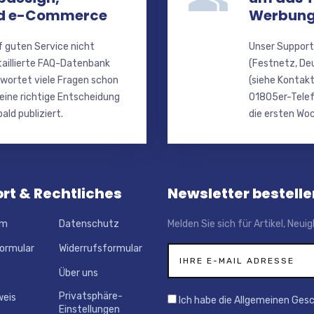
nd e-Commerce
Werbung
f guten Service nicht
Unser Support
taillierte FAQ-Datenbank
(Festnetz, De
wortet viele Fragen schon
(siehe Kontakt
 eine richtige Entscheidung
01805er-Telef
ald publiziert.
die ersten Woc
rt & Rechtliches
Newsletter bestelle
um
Datenschutz
Melden Sie sich für Artikel, Neu
ormular
Widerrufsformular
Über uns
Privatsphäre-
weis
Ich habe die Allgemeinen Ges
Einstellungen