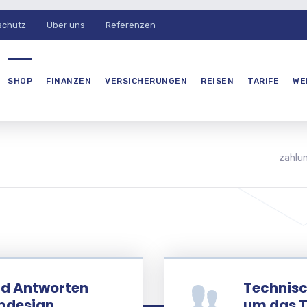
schutz
Über uns
Referenzen
SHOP
FINANZEN
VERSICHERUNGEN
REISEN
TARIFE
WE
zahlun
nd Antworten
Technisc
bdesign,
um das 