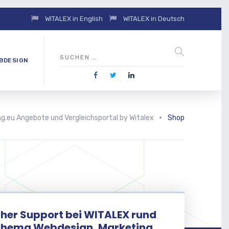
WITALEX in English
WITALEX in Deutsch
BDESIGN
g.eu Angebote und Vergleichsportal by Witalex
Shop
her Support bei WITALEX rund
Thema Webdesign, Marketing,